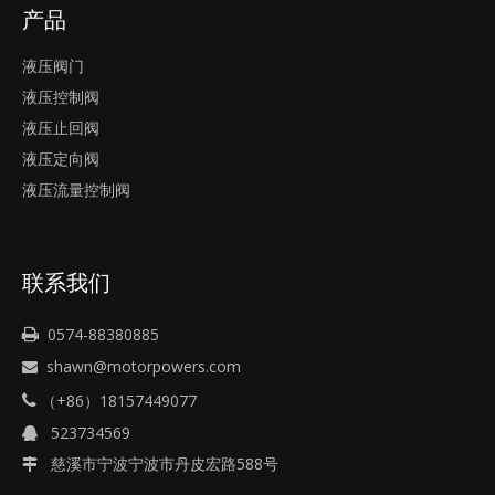
产品
液压阀门
液压控制阀
液压止回阀
液压定向阀
液压流量控制阀
联系我们
0574-88380885

shawn@motorpowers.com

（+86）18157449077

523734569

慈溪市宁波宁波市丹皮宏路588号
