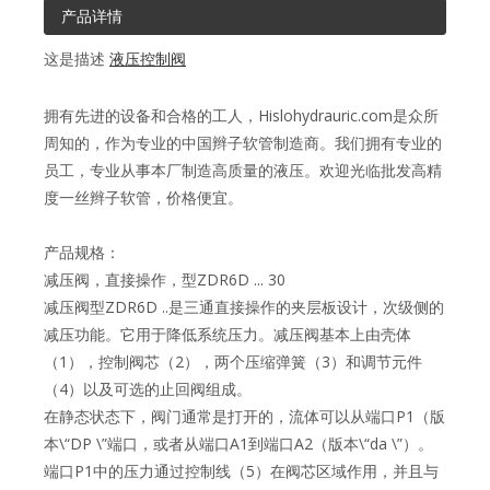
产品详情
这是描述
液压控制阀
拥有先进的设备和合格的工人，Hislohydrauric.com是众所
周知的，作为专业的中国辫子软管制造商。我们拥有专业的
员工，专业从事本厂制造高质量的液压。欢迎光临批发高精
度一丝辫子软管，价格便宜。
产品规格：
减压阀，直接操作，型ZDR6D ... 30
减压阀型ZDR6D ..是三通直接操作的夹层板设计，次级侧的
减压功能。它用于降低系统压力。减压阀基本上由壳体
（1），控制阀芯（2），两个压缩弹簧（3）和调节元件
（4）以及可选的止回阀组成。
在静态状态下，阀门通常是打开的，流体可以从端口P1（版
本\“DP \”端口，或者从端口A1到端口A2（版本\“da \”）。
端口P1中的压力通过控制线（5）在阀芯区域作用，并且与