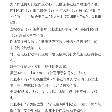
为了保证良好的操作应小心，以确保电磁压力腔注满了油。
控制阀芯（3）由电磁铁（2）和推入杆（5）移动到所期望
的位置，并且这给出了从P到A自由流动和B至T或P，以B和
A至T.
当螺线管（2）被断电时，通过返回弹簧（4）将控制线轴
（3）返回其中立位置。
螺线管还可以通过在断电状态下通过可选的覆盖按钮（6）
来控制控制线轴（3）。
对于在电压脉动中的应用，建议使用具有大范围电压的电磁
阀。
对于高保护级的应用，应使用防水塞。
类型4we10 .. l3x / oc ...（仅适用于符号A，C和D）
此版本具有2个切换位置和2个电磁阀而无需制动，必须通
电，并且在螺线管断电时不会定义阀芯位置。
类型4WE10 .. l3x / ofc ...（脉冲线轴，仅用于符号a，c和
d）
此版本有2个切换位置，2个电磁阀和制动器。因此，两个切
换位置可交替地固定，因此不必连续激励电磁阀。