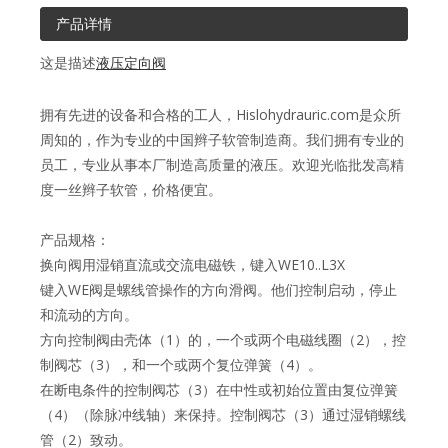
产品详情
这是描述
液压定向阀
拥有先进的设备和合格的工人，Hislohydrauric.com是众所
周知的，作为专业的中国辫子软管制造商。我们拥有专业的
员工，专业从事本厂制造高质量的液压。欢迎光临批发高精
度一丝辫子软管，价格便宜。
产品规格：
换向阀用湿销直流或交流电磁铁，键入WE10..L3X
键入WE阀是螺线管操作的方向滑阀。他们控制启动，停止
和流动的方向。
方向控制阀由壳体（1）的，一个或两个电磁线圈（2），控
制阀芯（3），和一个或两个复位弹簧（4）。
在断电条件的控制阀芯（3）在中性或初始位置由复位弹簧
（4）（除脉冲线轴）来保持。控制阀芯（3）通过湿销螺线
管（2）致动。