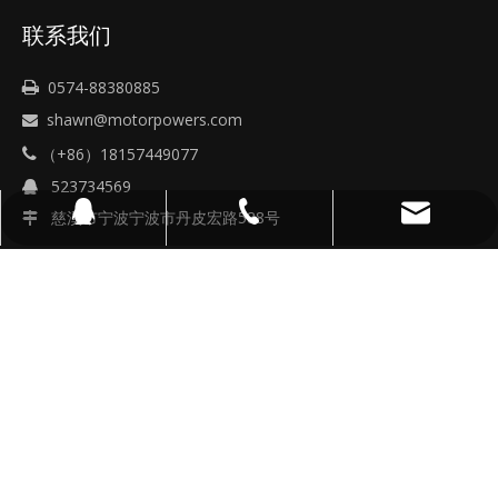
联系我们
0574-88380885

shawn@motorpowers.com

（+86）18157449077

523734569

慈溪市宁波宁波市丹皮宏路588号
shawn@motorpowers.com
18157449077
523734569

版权所有©2021宁波海士乐液压有限公司
浙ICP备2021019235号